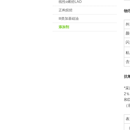
线性α烯烃LAO
正构烷烃
物
III类加基础油
外
添加剂
颜
闪
粘
含
抗
*
2
和
（
表
（