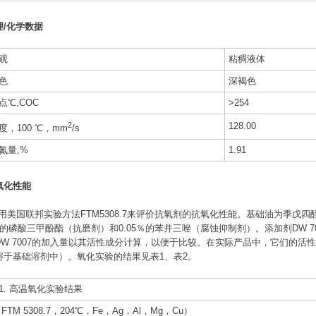
理/化学数据
观
粘稠液体
色
深褐色
点℃,COC
>254
2
128.00
度，100 ℃，mm
/s
氮量,%
1.91
氧化性能
采用美国联邦实验方法FTM5308.7来评价抗氧剂的抗氧化性能。基础油为季戊
％的磷酸三甲酚酯（抗磨剂）和0.05％的苯并三唑（腐蚀抑制剂）。添加剂DW 7008
DW 7007的加入量以其活性成分计算，以便于比较。在实际产品中，它们的活性
溶于基础溶剂中）。氧化实验的结果见表1、表2。
1. 高温氧化实验结果
FTM 5308.7，204℃，Fe，Ag，Al，Mg，Cu）