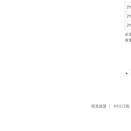
2
2%
2
从实
有更
联系道普
RSS订阅