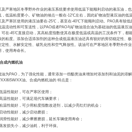
区及严寒地区冬季野外作业的液压系统要求使用低温下能顺利启动的液压油，也
低，低温粘度要小。矿物油的倾点一般在-12℃左右，因此矿物油型液压油的低
区及严寒区使用的液压油要在-25℃，甚至在-40℃下能顺利启动。PAO具有较
低温流动性和可泵送性，以PAO或者PAO与矿物油混合油为基础油的低温液压
，可在-45℃直接启动，其高粘度指数使其在极度低温或高温的工况条件下，都
致的粘度。添加合适添加剂的这种合成低温液压油还具有较好的剪切稳定性、极
安定性、水解安定性、破乳化性和空气释放性。该油可在严寒地区冬季野外作业
用，使用寿命长。
、合成内燃机油
础油为PAO，为了强化性能，通常添加一些酯类油来增加对添加剂和油泥的溶
W/XX和5W/XX油。合成内燃机油的 特点是：
低温性能好，可在严寒区使用；
高温性能好，可满足现代车辆要求；
粘温性能好，可少用粘度指数改进剂，以减少亮红灯的机会；
启动性能好，减少启动磨损；
润滑性能好，减少摩擦磨损，延长车辆使用寿命；
蒸发损失小，减少油耗，利于环保。