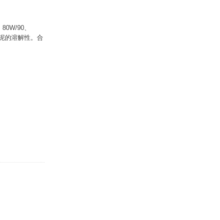
0W/90、
油泥的溶解性。合