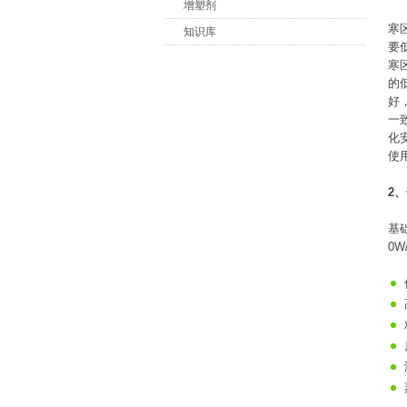
增塑剂
寒
知识库
要
寒
的
好
一
化
使
2
基
0