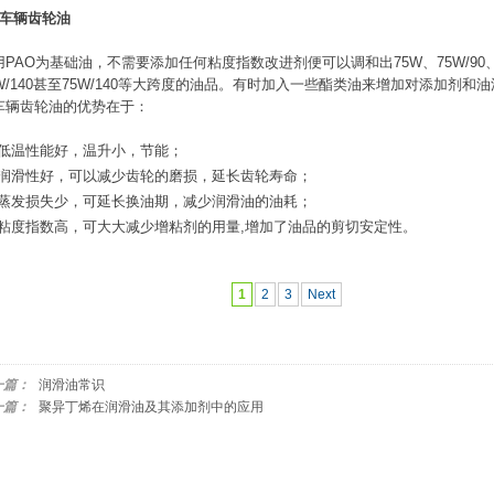
、车辆齿轮油
用PAO为基础油，不需要添加任何粘度指数改进剂便可以调和出75W、75W/90、8
0W/140甚至75W/140等大跨度的油品。有时加入一些酯类油来增加对添加剂和
车辆齿轮油的优势在于：
低温性能好，温升小，节能；
润滑性好，可以减少齿轮的磨损，延长齿轮寿命；
蒸发损失少，可延长换油期，减少润滑油的油耗；
粘度指数高，可大大减少增粘剂的用量,增加了油品的剪切安定性。
1
2
3
Next
一篇：
润滑油常识
一篇：
聚异丁烯在润滑油及其添加剂中的应用