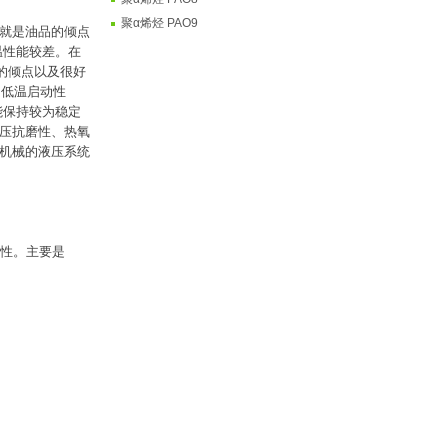
聚α烯烃 PAO9
就是油品的倾点
温性能较差。在
低的倾点以及很好
油低温启动性
能保持较为稳定
压抗磨性、热氧
机械的液压系统
解性。主要是