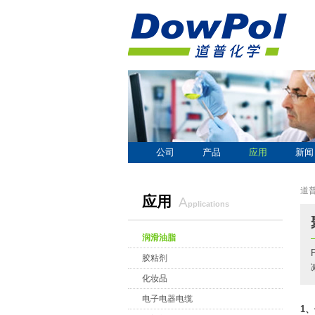
公司
产品
应用
新闻
道
应用
a
pplications
润滑油脂
胶粘剂
化妆品
电子电器电缆
1