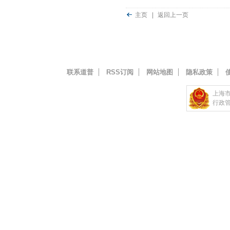
主页
|
返回上一页
联系道普
RSS订阅
网站地图
隐私政策
上海
行政