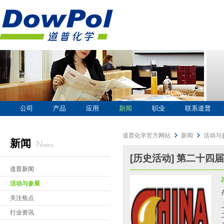
公司
产品
应用
新闻
职业
联系道普
道普化学官方网站
新闻
活动与
新闻
n
ews
[历史活动] 第二十
道普新闻
活动与参展
关注焦点
行业资讯