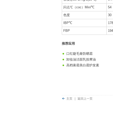
闪点℃（coc）Min/℃
54
色度
30
IBP℃
17
FBP
19
推荐应用
口红睫毛膏防晒霜
卸妆油洁面乳按摩油
高档膏霜美白霜护发素
主页
|
返回上一页