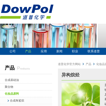
公司
产品
应用
新闻
职业
联系道普
道普化学官方网站
产品
化妆品
产品
p
roducts
异构烷烃
合成基础油
聚合物
化妆品原料
合成角鲨烷