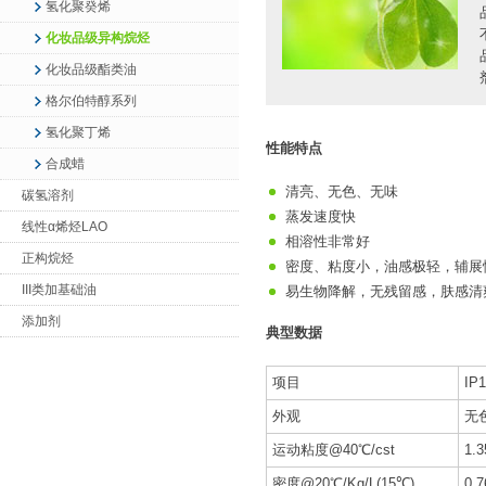
氢化聚癸烯
化妆品级异构烷烃
化妆品级酯类油
格尔伯特醇系列
氢化聚丁烯
性能特点
合成蜡
清亮、无色、无味
碳氢溶剂
蒸发速度快
线性α烯烃LAO
相溶性非常好
正构烷烃
密度、粘度小，油感极轻，辅展
III类加基础油
易生物降解，无残留感，肤感清
添加剂
典型数据
项目
IP
外观
无
运动粘度@40℃/cst
1.3
密度@20℃/Kg/L(15℃)
0.7